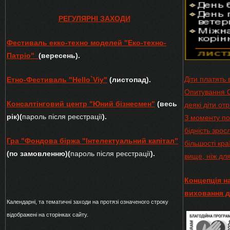
РЕГУЛЯРНІ ЗАХОДИ
Фестиваль екко-техно моделей "Еко-техно-
Патріо"
(вересень).
Діти платять 
Етно-Фестиваль "Hello`Viy"
(листопад).
Опитування О
Консалтінговий центр "Юний бізнесмен"
(весь
деякі діти от
рік)(
пароль після реєстрації
).
З моменту по
бідність зрос
Гра "Фондова біржа "Інтелектуальний капітал"
більшості кра
(по замовленню)
(
пароль після реєстрації
)
.
вище, ніж дл
Концепція н
виховання д
Календарні, та тематичні заходи на протязі означеного строку
відображені на сторінках сайту.