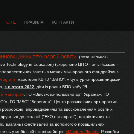
CITE
ПРАВИЛА
КОНТАКТИ
ІННОВАЦІЙНИХ ТЕХНОЛОГІЙ ОСВІТИ
(позашкільної -
tive Technology in Education) (скорочено ЦІТО - англійською -
рт-терапевтичних занять в межах міжнародного фандрайзинг-
 Program
майстерні КВНЗ "ВАНО", «Культурно-просвітницький
та,
з лютого 2022
, діти із родин ВПО хабу “Я
а майстрів»
, ГО «Військово-польовий арт. Україна», ГО
КО"», ГО “МБС” "Берегиня", Центр розвиваючих арт-практик
 розробкою, впровадженням та вдосконаленням освітніх
дружньої до екології ("ЕКО в квадраті"), патріотичних та
тик, змагань і фестивалей за допомогою позашкільних
 вмінь у мобільній школі майстрів
«Masters Planet»
. Розробки