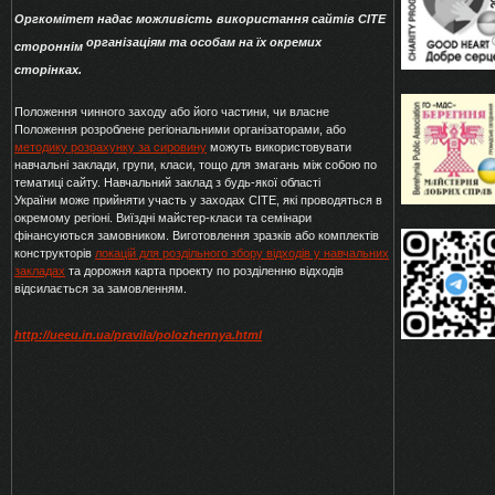
Оргкомітет надає можливість використання сайтів СІТЕ
організаціям та особам на їх окремих
стороннім
сторінках.
Положення чинного
заходу або його частини, чи власне
Положення розроблене
регіональними організаторами, або
методику розрахунку за сировину
можуть використовувати
навчальні заклади, групи, класи, тощо для змагань між собою
по
тематиці сайту. Навчальний заклад з будь-якої області
України
може прийняти участь у заходах СІТЕ, які проводяться в
окремому регіоні. Виїздні майстер-класи та семінари
фінансуються замовником. Виготовлення зразків або комплектів
конструкторів
локацій для роздільного збору відходів у навчальних
закладах
та дорожня карта проекту по розділенню відходів
відсилається за замовленням.
http://ueeu.in.ua/pravila/polozhennya.html