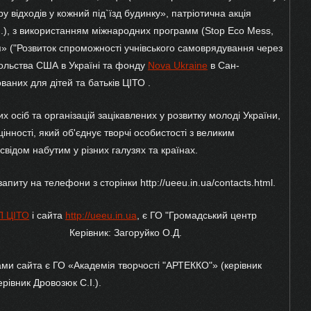
у відходів у кожний під`їзд будинку», патріотична акція
н.), з використанням міжнародних программ (Stop Eco Mess,
я» ("Розвиток спроможності учнівського самоврядування через
сольства США в Україні та фонду
Nova Ukraine
в Сан-
них для дітей та батьків ЦІТО .
их осіб та організацій зацікавлених у розвитку молоді України,
цінності, який об'єднує творчі особистості з великим
відом набутим у різних галузях та країнах.
апиту на телефони з сторінки http://ueeu.in.ua/contacts.html.
П ЦІТО
і сайта
http://ueeu.in.ua
, є ГО "Громадський центр
гій". Керівник: Загоруйко О.Д.
ми сайта є ГО «Академія творчості "АРТЕККО"» (керівник
ерівник Дровозюк С.І.).