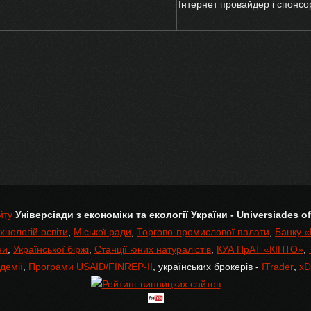
Інтернет провайдер і спонсо
йту
Універсіади з економіки та екології України - Universiades 
хнологій освіти
,
Міської ради
,
Торгово-промислової палати
,
Банку 
ни
,
Української біржі
,
Станції юних натуралістів
,
КУА ПрАТ «КІНТО»
,
демії
,
Програми USAID/FINREP-II
, українських брокерів -
ITrader
,
xD