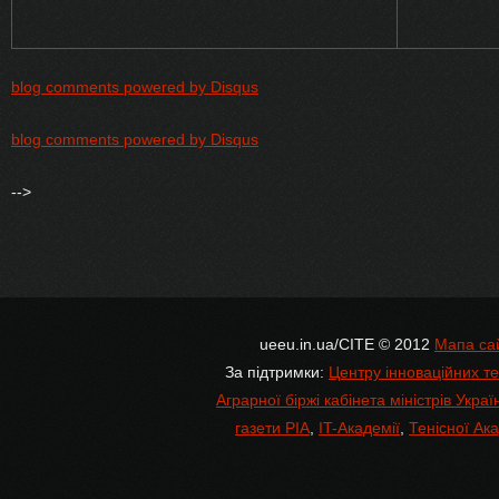
blog comments powered by
Disqus
blog comments powered by
Disqus
-->
ueeu.in.ua/CITE © 2012
Мапа са
За підтримки:
Центру інноваційних те
Аграрної біржі кабінета міністрів Украї
газети РІА
,
IT-Академії
,
Тенісної Ака