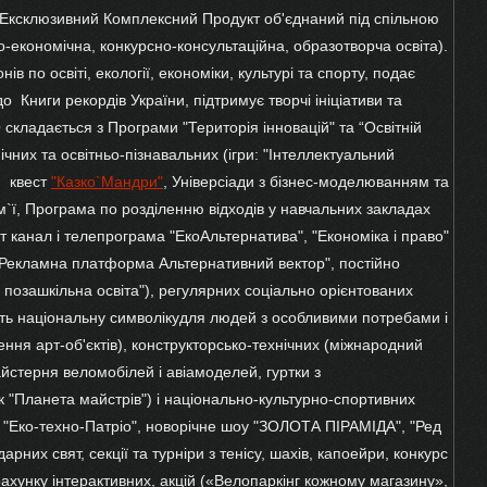
Ексклюзивний Комплексний Продукт об'єднаний під спільною
о-економічна, конкурсно-консультаційна, образотворча освіта).
ів по освіті, екології, економіки, культурі та спорту, подає
до Книги рекордів України, підтримує творчі ініціативи та
кладається з Програми "Територія інновацій" та “Освітній
ічних та освітньо-пізнавальних (ігри: "Інтеллектуальний
", квест
"Казко`Мандри"
, Універсіади з бізнес-моделюванням та
ї, Програма по розділенню відходів у навчальних закладах
т канал і телепрограма "ЕкоАльтернатива", "Економіка і право"
"Рекламна платформа Альтернативний вектор", постійно
 позашкільна освіта"), регулярних соціально орієнтованих
ють національну символікудля людей з особливими потребами і
ення арт-об'єктів), конструкторсько-технічних (міжнародний
стерня веломобілей і авіамоделей, гуртки з
к "Планета майстрів") і національно-культурно-спортивних
, "Еко-техно-Патріо", новорічне шоу "ЗОЛОТА ПІРАМІДА", "Ред
арних свят, секції та турніри з тенісу, шахів, капоейри, конкурс
 рахунку інтерактивних, акцій («Велопаркінг кожному магазину»,