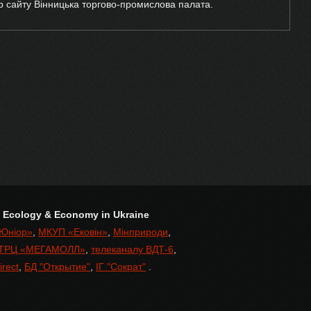
р сайту Вінницька торгово-промислова палата.
of Ecology & Economy in Ukraine
«Юніор»
,
МКУП «Ековін»
,
Мінприроди
,
ТРЦ «МЕГАМОЛЛ»
,
телеканалу ВДТ-6
,
irect
,
БД "Открытие"
,
ІГ "Сократ"
.