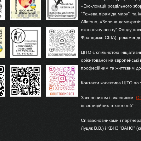
«Еко-локації роздільного збор
"Рожева піраміда миру" та і
Aflatoun, «Зелена демократі
екологічну освіту" Фонду по
Франциско США), рекомендова
ЦІТО є спільнотою ініціативн
орієнтованої на європейські 
професійним та життєвим дос
Контакти колектива ЦІТО по з
Заcновником і власником
О
інвестиційних техноло
Співзасновниками і партнера
Луцяк В.В.) і КВНЗ "ВАНО" (к