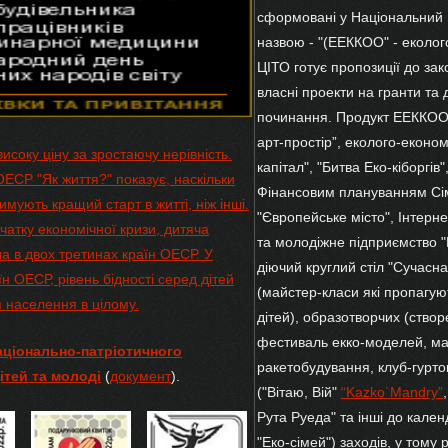
сформовані у Національний 
назвою - "(ЕЕККОО" - еколог
ЦІТО готує пропозиції до закон
власні проекти на гранти та 
починання. Продукт ЕЕККОО с
арт-простір”, еколого-економ
високу ціну за зростаючу нерівність.
капітал", "Битва Еко-кіборгів
ЕСР "Як життя?" показує, наскільки
Фінансовим плануванням Сім`
римують кращий старт в житті, ніж інші.
"Європейське місто", Інтерне
чатку економічної кризи, дитяча
та молодіжне підприємство 
ла в двох третинах країн ОЕСР. У
діючий круглий стіл "Сучасна
їн ОЕСР, рівень бідності серед дітей
(майстер-класи які пропагу
я населення в цілому.
дітей), образотворчих (створ
фестиваль екко-моделей, май
аціонально-патріотичного
ракетобудування, клуб-гурто
ітей та молоді
(
документ
).
("Вітаю, Вій"
“Kazko`Mandry”
Рута Руеда" та інші до календ
"Еко-сімей") заходів, у тому