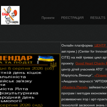
Проекти
РЕЄСТРАЦИЯ
RESULTS
Онлайн платформа
ЦЕНТР 
авт.прим.) (Center for Innova
СІТЕ) на якій триває цикл а
проекту
Gооd Heart Charity
центр дітей учасників АТО” 
Маріуполь.Вінниця”,
«Планет
«Академія творчості "АРТЕК
«Masters Planet»
займаються
програм і методик економіки 
розвиваючих ігор і арт-прак
технологій засвоєння знань і