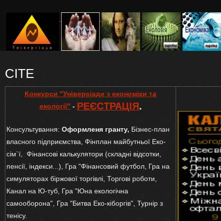
CITE
Конкурси "Універсіади з економіки та
РЕЄСТРАЦІЯ
.
екології"
-
Консультування:
Оформленя гранту,
Бізнес-план
власного підприємства, Фінплан майбутньої Еко-
сім`ї, Фінансові калькулятори (складні відсотки,
пенсії, індекси...), Гра "Фінансовий футбол, Гра на
симуляторах біржової торгівлі, Торгові роботи,
Канал на Ю-туб, Гра "Юна екологічна
самооборона", Гра "Битва Еко-кіборгів", Турнір з
тенісу.