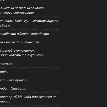
ашкільні навчальні заклади
нічного спрямування
тиваль "Hello`Viy" - містифікація по
аїнські
розділяти відходи і заробляти
іймаючись до дитинства
ціальний гуртожиток.
збитковість та окупність.
-енергія
корды
естиція в правду
Солдат-Студент
ератор HTML кода для вставки на
раницу