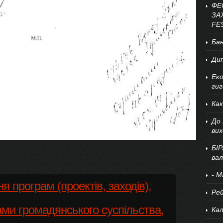
ФЕ
ЗА
FE
Бан
Дит
Еко
ги
Как
До 
вих
БІР
ва
- М
я програм (проектів, заходів),
Рей
ами громадянського суспільства,
Ка