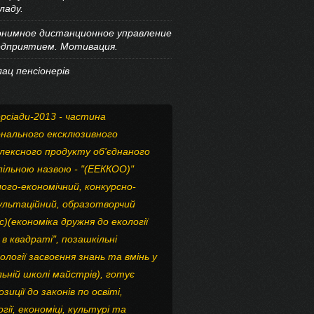
ладу.
онимное дистанционное управление
едприятием. Мотивация.
ац пенсіонерів
ерсіади-2013 - частина
онального ексклюзивного
лексного продукту об'єднаного
спільною назвою - "(ЕЕККОО)"
лого-економічний, конкурсно-
ультаційний, образотворчий
с)(економіка дружня до екології
 в квадраті", позашкільні
ології засвоєння знань та вмінь у
льній школі майстрів), готує
зиції до законів по освіті,
гії, економіці, культурі та