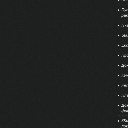
Пус
ра
IT-
Sta
Еко
Про
До
Кэм
Реп
Пла
До
фи
3К
лок