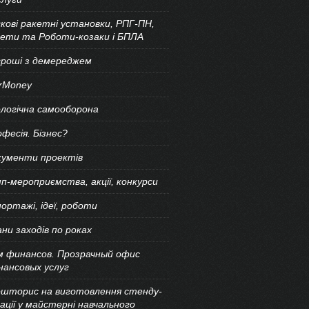
кові ракетні установки, РПГ-ПН,
кети та Роботи-козаки і БПЛА
гроші з демереджем
rMoney
логічна самооборона
фесія. Бізнес?
кументи проектів
п-мероприємства, акції, конкурси
ортажі, ідеї, роботи
ни заходів по роках
м финансов. Прозрачный офис
нансовых услуг
ошторис на виготовлення стенду-
ації у майстерні навчального