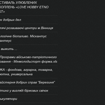
СТИВАЛЬ УЛЮБЛЕНИХ
ХОПЛЕНЬ «LOVE HOBBY ETNO
ST»
к добрых дел
ячі розвиваючі центри м.Вінниця
логічне біопаливо. Міскантус
гантеус
 выжить ...
Програми військово-патріотичного
овання - Мінмолодьспорт форма.xls
ЖА - фондова, аграрна, товарна,
лютна, универсальна
айстерня добрих справ "Берегиня"
тинг у вигляді біржових свічок
лькулятори