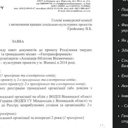
Поз
тех
Фес
укр
Як 
Зд
Со
Без
Еко
Ак
Інв
- 
Ген
ст