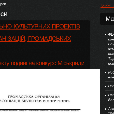
урси
Select 
рси
Ма
ЛЬНО-КУЛЬТУРНИХ ПРОЕКТІВ
ФЕ
НІЗАЦІЙ, ГРОМАДСЬКИХ
кон
Боу
чем
пн
Тир
кту подані на конкурс Міськради
пов
Роб
еле
Пр
Нац
Вел
Авт
"В