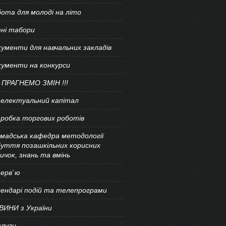
ота для молоді на літо
ні табори
ументи для навчальних закладів
кументи на конкурси
 ПРАГНЕМО ЗМІН !!!
телектуальний капітал
робка торгових роботів
мадська кафедра методології
уття позашкільних корисних
ичок, знань та вмінь
терв`ю
ендарі подій та телепрограми
ВИНИ з України
слуги