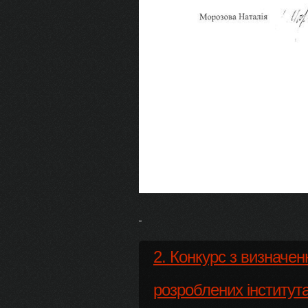
2. Конкурс з визначенн
розроблених інститут