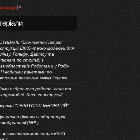
Language
▼
теріали
СТИВАЛЬ "Еко-техно-Патріо"
струкцій ЕККО-техно моделей для
лінгу, Гольфу, Дартсу та
піонат по стрільбі з
евмобластерів Роботами у Робо-
і і водними ракетами по
ітряним вогняним зміям і кулям.
имо озброєного робота, вело та
ктромобілі, Лего конструкції
ограма "ТЕРИТОРІЯ ІННОВАЦІЙ"
іональна фізична лабораторія
икобританії (NPL)
орські творчі майстерні КВНЗ
АНО"