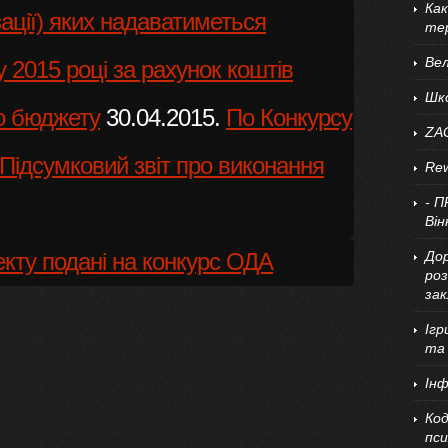
Ка
ації) яких надаватиметься
те
Ве
 2015 році за рахунок коштів
Шко
о бюджету
30.04.2015.
По Конкурсу
ZA
Підсумковий звіт про виконання
Rew
- П
Він
екту подані на конкурс ОДА
Дор
роз
зак
Ігр
та 
Інф
Код
пси