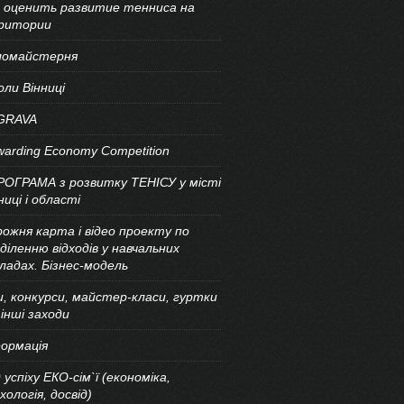
к оценить развитие тенниса на
ритории
ломайстерня
ли Вінниці
GRAVA
arding Economy Competition
РОГРАМА з розвитку ТЕНІСУ у місті
ниці і області
ожня карта і відео проекту по
діленню відходів у навчальних
ладах. Бізнес-модель
и, конкурси, майстер-класи, гуртки
інші заходи
ормація
 успіху ЕКО-сім`ї (економіка,
хологія, досвід)