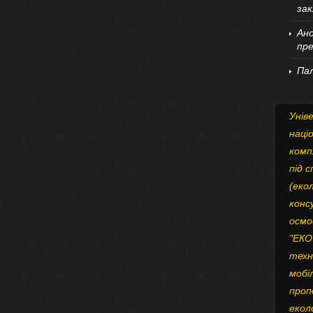
зак
Ан
пр
Пал
Унів
наці
комп
під 
(еко
конс
осмо
"ЕКО
техн
мобі
пропо
еколо