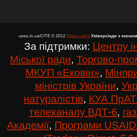
ueeu.in.ua/CITE © 2012
Мапа сайту
Універсіади з економі
За підтримки:
Центру і
Міської ради
,
Торгово-про
МКУП «Ековін»
,
Мінпр
міністрів України
,
Укр
натуралістів
,
КУА ПрАТ
телеканалу ВДТ-6
,
га
Академії
,
Програми USAID/