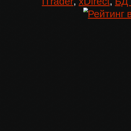
ITrader
,
xDirect
,
БД 