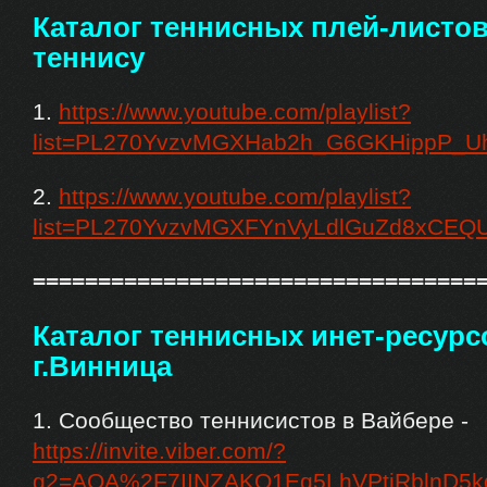
Каталог теннисных плей-листов
теннису
1.
https://www.youtube.com/playlist?
list=PL270YvzvMGXHab2h_G6GKHippP_Uh
2.
https://www.youtube.com/playlist?
list=PL270YvzvMGXFYnVyLdlGuZd8xCEQ
==================================
Каталог теннисных инет-ресурс
г.Винница
1. Сообщество теннисистов в Вайбере -
https://invite.viber.com/?
g2=AQA%2F7IINZAKO1Eq5LhVPtiRblnD5